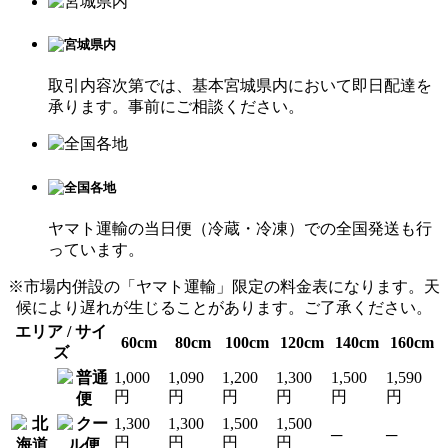
取引内容次第では、基本宮城県内において即日配達を
承ります。事前にご相談ください。
ヤマト運輸の当日便（冷蔵・冷凍）での全国発送も行
っています。
※市場内併設の「ヤマト運輸」限定の料金表になります。天
候により遅れが生じることがあります。ご了承ください。
エリア / サイ
60cm
80cm
100cm
120cm
140cm
160cm
ズ
1,000
1,090
1,200
1,300
1,500
1,590
円
円
円
円
円
円
1,300
1,300
1,500
1,500
─
─
円
円
円
円